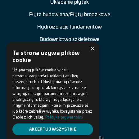
Układanie płytek
Płyta budowlana/Płyty brodzikowe
Hydroizolacje fundamentów
Budownictwo szkieletowe
×
Renowacja budowli
Ta strona używa plików
cookie
Naprawa betonu
Używamy plików cookie w celu
personalizacji treści, reklam i analizy
Posadzki żywiczne
naszego ruchu. Udostępniamy również
informacje o tym, jak korzystasz z naszej
Akcesoria
witryny, naszym partnerom reklamowym i
analitycznym, którzy mogą łączyć je z
innymi informacjami, które im przekazałeś
DOKUMENTY
lub które zebrali w wyniku korzystania przez
Ciebie z ich usług.
Polityka prywatności
Polityka prywatności
AKCEPTUJ WSZYSTKIE
Warunki korzystania ze strony