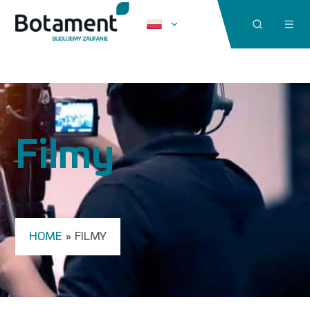
Filmy
HOME
»
FILMY