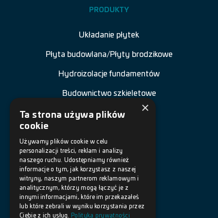
PRODUKTY
Układanie płytek
Płyta budowlana/Płyty brodzikowe
Hydroizolacje fundamentów
Budownictwo szkieletowe
×
Renowacja budowli
Ta strona używa plików
cookie
Naprawa betonu
Używamy plików cookie w celu
personalizacji treści, reklam i analizy
Posadzki żywiczne
naszego ruchu. Udostępniamy również
informacje o tym, jak korzystasz z naszej
Akcesoria
witryny, naszym partnerom reklamowym i
analitycznym, którzy mogą łączyć je z
innymi informacjami, które im przekazałeś
DOKUMENTY
lub które zebrali w wyniku korzystania przez
Ciebie z ich usług.
Polityka prywatności