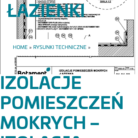
ŁAZIENKI
HOME
»
RYSUNKI TECHNICZNE
»
IZOLACJE
POMIESZCZEŃ
MOKRYCH –