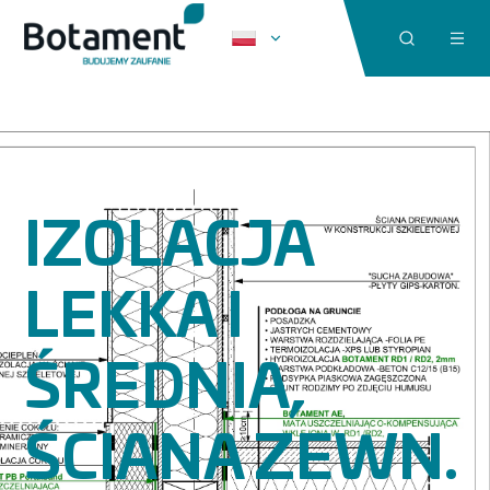
IZOLACJA
LEKKA I
ŚREDNIA,
ŚCIANA ZEWN.