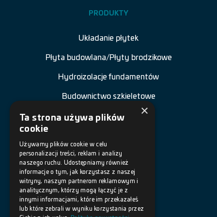
PRODUKTY
Układanie płytek
Płyta budowlana/Płyty brodzikowe
Hydroizolacje fundamentów
Budownictwo szkieletowe
×
Renowacja budowli
Ta strona używa plików
cookie
Naprawa betonu
Używamy plików cookie w celu
personalizacji treści, reklam i analizy
Posadzki żywiczne
naszego ruchu. Udostępniamy również
informacje o tym, jak korzystasz z naszej
Akcesoria
witryny, naszym partnerom reklamowym i
analitycznym, którzy mogą łączyć je z
innymi informacjami, które im przekazałeś
DOKUMENTY
lub które zebrali w wyniku korzystania przez