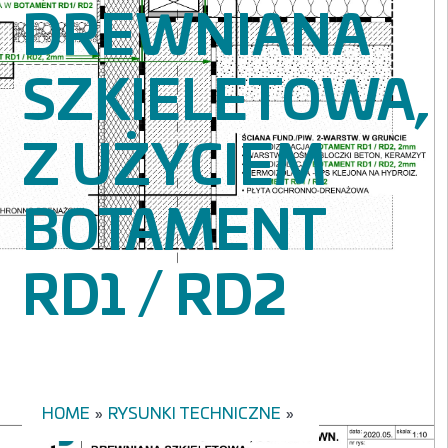
DREWNIANA
SZKIELETOWA,
Z UŻYCIEM
BOTAMENT
RD1 / RD2
HOME
»
RYSUNKI TECHNICZNE
»