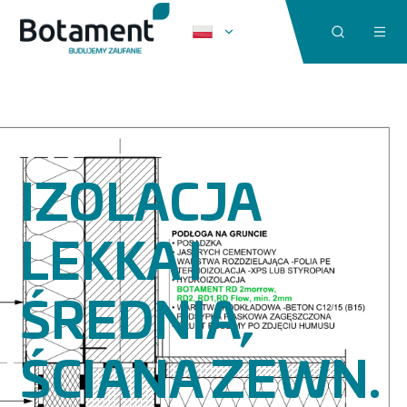
IZOLACJA
LEKKA I
ŚREDNIA,
ŚCIANA ZEWN.