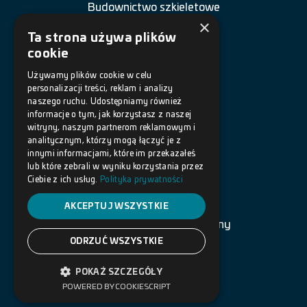
Budownictwo szkieletowe
×
Renowacja budowli
Ta strona używa plików
cookie
Naprawa betonu
Używamy plików cookie w celu
personalizacji treści, reklam i analizy
Posadzki żywiczne
naszego ruchu. Udostępniamy również
informacje o tym, jak korzystasz z naszej
Akcesoria
witryny, naszym partnerom reklamowym i
analitycznym, którzy mogą łączyć je z
innymi informacjami, które im przekazałeś
DOKUMENTY
lub które zebrali w wyniku korzystania przez
Ciebie z ich usług.
Polityka prywatności
Polityka prywatności
AKCEPTUJ WSZYSTKIE
Warunki korzystania ze strony
ODRZUĆ WSZYSTKIE
Copyright © 2022 BOTAMENT.
POKAŻ SZCZEGÓŁY
Projekt i realizacja: Globe Group
POWERED BY COOKIESCRIPT