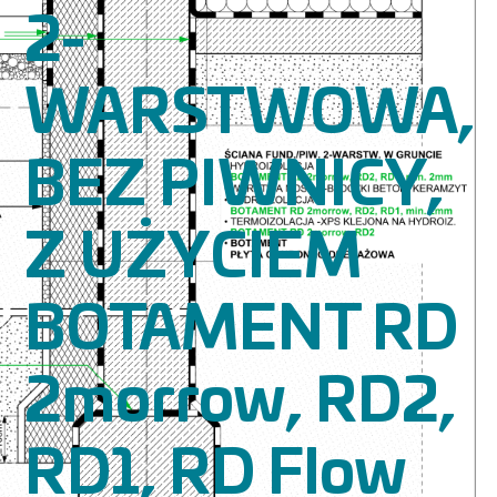
2-
WARSTWOWA,
BEZ PIWNICY,
Z UŻYCIEM
BOTAMENT RD
2morrow, RD2,
RD1, RD Flow