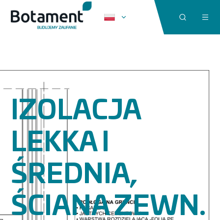
IZOLACJA
LEKKA I
ŚREDNIA,
ŚCIANA ZEWN.