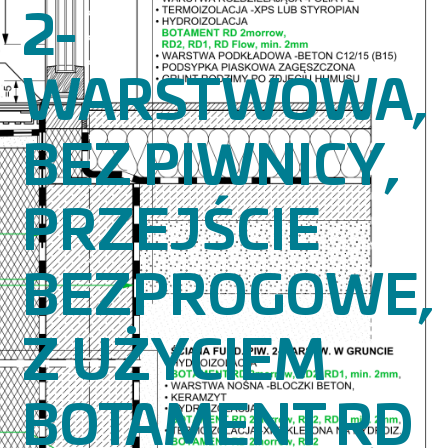
2-
WARSTWOWA,
BEZ PIWNICY,
PRZEJŚCIE
BEZPROGOWE,
Z UŻYCIEM
BOTAMENT RD