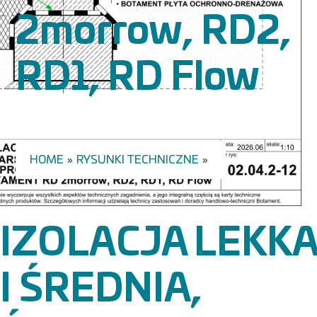
2morrow, RD2,
RD1, RD Flow
HOME
»
RYSUNKI TECHNICZNE
»
IZOLACJA LEKKA
I ŚREDNIA,