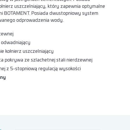
ołnierz uszczelniający, który zapewnia optymalne
jami BOTAMENT. Posiada dwustopniowy system
owanego odprowadzenia wody.
dzewnej
 odwadniający
e kołnierz uszczelniający
 pokrywa ze szlachetnej stali nierdzewnej
nej z 5-stopniową regulacją wysokości
any