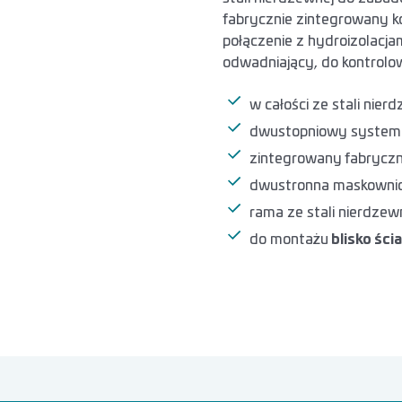
fabrycznie zintegrowany k
połączenie z hydroizolac
odwadniający, do kontrol
w całości ze stali nier
dwustopniowy system
zintegrowany fabryczni
dwustronna maskownica
rama ze stali nierdzew
do montażu
blisko ści