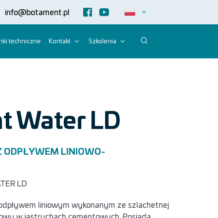
info@botament.pl
ki techniczne
Kontakt
Szkolenia
t Water LD
Z ODPŁYWEM LINIOWO-
TER LD
odpływem liniowym wykonanym ze szlachetnej
dowy w jastrychach cementowych. Posiada