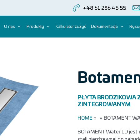
+48 61 286 45 55
O nas
Produkty
Kalkulator zużyć
Dokumentacja
Rysun
Botamen
PŁYTA BRODZIKOWA 
ZINTEGROWANYM
HOME
»
»
BOTAMENT WA
BOTAMENT Water LD jest 
stali nierdzewnej do zabu