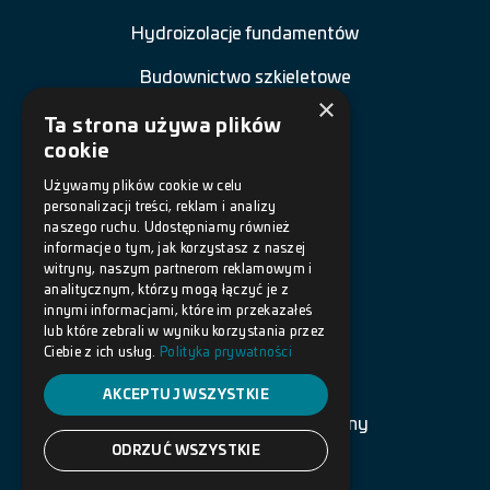
Hydroizolacje fundamentów
Budownictwo szkieletowe
×
Renowacja budowli
Ta strona używa plików
cookie
Naprawa betonu
Używamy plików cookie w celu
Posadzki żywiczne
personalizacji treści, reklam i analizy
naszego ruchu. Udostępniamy również
informacje o tym, jak korzystasz z naszej
Akcesoria
witryny, naszym partnerom reklamowym i
analitycznym, którzy mogą łączyć je z
innymi informacjami, które im przekazałeś
DOKUMENTY
lub które zebrali w wyniku korzystania przez
Ciebie z ich usług.
Polityka prywatności
Polityka prywatności
AKCEPTUJ WSZYSTKIE
Warunki korzystania ze strony
ODRZUĆ WSZYSTKIE
Copyright © 2022 BOTAMENT.