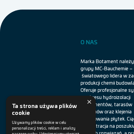
O NAS
Marka Botament należy
grupy MC-Bauchemie –
światowego lidera w za
produkcji chemii budowla
Oferuje profesjonalne 
z zakresu hydroizolacji
×
fundamentów, tarasów
Ta strona używa plików
i balkonów oraz klejenia
cookie
i spoinowania płytek. Cią
Używamy plików cookie w celu
koncentracja na poszuki
personalizacji treści, reklam i analizy
nowych rozwiązań, a pr