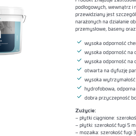
Produkt znajduje zastosowa
podłogowych, wewnątrz i
przewidziany jest szczegó
narażonych na działanie ob
przemysłowe, baseny oraz
wysoka odporność che
wysoka odporność na d
wysoka odporność na 
otwarta na dyfuzję pa
wysoka wytrzymałość n
hydrofobowa, odporna
dobra przyczepność b
Zużycie:
– płytki ciągnione: szerok
– płytki: szerokość fugi 5
– mozaika: szerokość fugi 