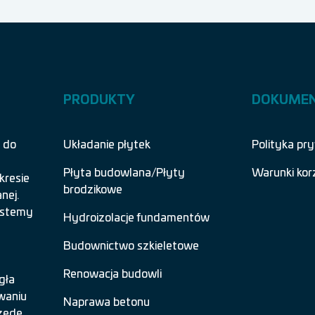
PRODUKTY
DOKUME
 do
Układanie płytek
Polityka pr
Płyta budowlana/Płyty
Warunki kor
kresie
brodzikowe
nej.
systemy
Hydroizolacje fundamentów
Budownictwo szkieletowe
Renowacja budowli
gła
waniu
Naprawa betonu
zede