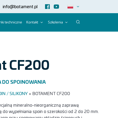
info@botament.pl
ki techniczne
Kontakt
Szkolenia
t CF200
 DO SPOINOWANIA
N / SILIKONY
»
BOTAMENT CF200
jalną mineralno-nieorganiczną zaprawą
do wypełniania spoin o szerokości od 2 do 20 mm.