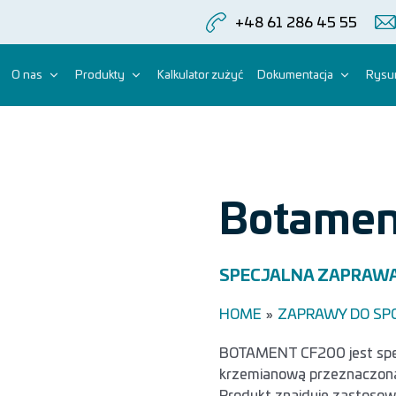
+48 61 286 45 55
O nas
Produkty
Kalkulator zużyć
Dokumentacja
Rysun
Botamen
SPECJALNA ZAPRAWA
HOME
»
ZAPRAWY DO SPOI
BOTAMENT CF200 jest spec
krzemianową przeznaczoną 