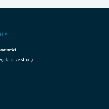
NTY
ywatności
zystania ze strony