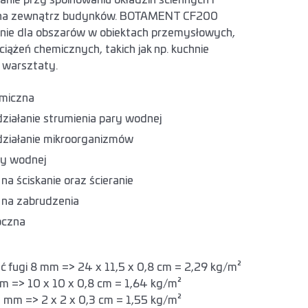
nie przy spoinowaniu okładzin ściennych i
 na zewnątrz budynków. BOTAMENT CF200
lnie dla obszarów w obiektach przemysłowych,
ciążeń chemicznych, takich jak np. kuchnie
 warsztaty.
miczna
ziałanie strumienia pary wodnej
działanie mikroorganizmów
ry wodnej
a ściskanie oraz ścieranie
 na zabrudzenia
oczna
ość fugi 8 mm => 24 x 11,5 x 0,8 cm = 2,29 kg/m²
 mm => 10 x 10 x 0,8 cm = 1,64 kg/m²
3 mm => 2 x 2 x 0,3 cm = 1,55 kg/m²