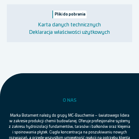
Pliki do pobrania
Karta danych technicznych
Deklaracja właściwości użytkowych
O NAS
Marka Botament należy do grupy MC-Bauchemie – światowego lidera
w zakresie produkcji chemii budowlanej. Oferuje profesjonalne systemy
z zakresu hydroizolacji fundamentów, tarasów i balkonów oraz klejenia
i spoinowania płytek. Ciągła koncentracja na poszukiwaniu nowych
rozwiązań, a przede wszystkim umiejętność reakcji na potrzeby klienta