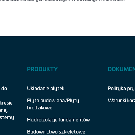
PRODUKTY
DOKUME
 do
Układanie płytek
Polityka pr
Płyta budowlana/Płyty
Warunki kor
kresie
brodzikowe
nej.
systemy
Hydroizolacje fundamentów
Budownictwo szkieletowe