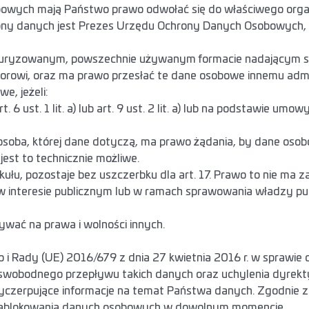
bowych mają Państwo prawo odwołać się do właściwego org
y danych jest Prezes Urzędu Ochrony Danych Osobowych, z
ukturyzowanym, powszechnie używanym formacie nadającym 
torowi, oraz ma prawo przesłać te dane osobowe innemu adm
e, jeżeli:
st. 1 lit. a) lub art. 9 ust. 2 lit. a) lub na podstawie umowy w
osoba, której dane dotyczą, ma prawo żądania, by dane osob
jest to technicznie możliwe.
ułu, pozostaje bez uszczerbku dla art. 17. Prawo to nie ma 
w interesie publicznym lub w ramach sprawowania władzy pub
ywać na prawa i wolności innych.
 i Rady (UE) 2016/679 z dnia 27 kwietnia 2016 r. w sprawie
 swobodnego przepływu takich danych oraz uchylenia dyr
erpujące informacje na temat Państwa danych. Zgodnie z a
i zablokowania danych osobowych w dowolnym momencie.