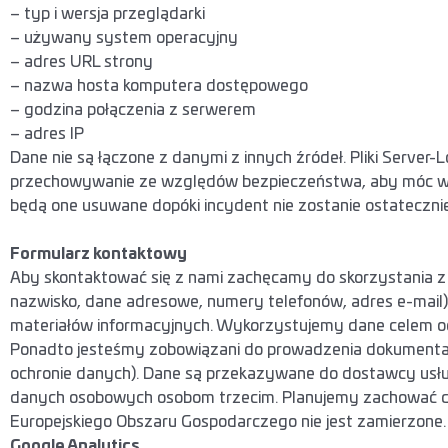
– typ i wersja przeglądarki
– używany system operacyjny
– adres URL strony
– nazwa hosta komputera dostępowego
– godzina połączenia z serwerem
– adres IP
Dane nie są łączone z danymi z innych źródeł. Pliki Serve
przechowywanie ze względów bezpieczeństwa, aby móc wyj
będą one usuwane dopóki incydent nie zostanie ostatecznie
Formularz kontaktowy
Aby skontaktować się z nami zachęcamy do skorzystania z 
nazwisko, dane adresowe, numery telefonów, adres e-mail),
materiałów informacyjnych. Wykorzystujemy dane celem odpow
Ponadto jesteśmy zobowiązani do prowadzenia dokumentacji 
ochronie danych). Dane są przekazywane do dostawcy usłu
danych osobowych osobom trzecim. Planujemy zachować dane
Europejskiego Obszaru Gospodarczego nie jest zamierzone.
Google Analytics