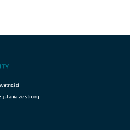
NTY
ywatności
zystania ze strony