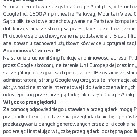
Strona internetowa korzysta z Google Analytics, internet
Google Inc., 1600 Amphitheatre Parkway, Mountain View, C
Są to pliki tekstowe przechowywane na Państwa komputerze,
dot. korzystania ze strony są przesyłane i przechowywan
Pliki cookie są przechowywane na podstawie art. 6 ust. 1 li
analizowaniu zachowań użytkowników w celu optymalizacji z
Anonimowość adresu IP
Na stronie uruchomiliśmy funkcję anonimowości adresu IP,
przez Google skrócony na terenie Unii Europejskiej oraz 
szczególnych przypadkach pełny adres IP zostanie wysłan
administratora, strony Google wykorzysta te informacje, a
aktywności na stronie internetowej i do świadczenia innych
udostępniony przez przeglądarkę jako część Google Analyt
Wtyczka przeglądarki
Za pomocą odpowiedniego ustawienia przeglądarki mogą Pa
przypadku takiego ustawienia przeglądarki nie będą Państw
przekazywaniu danych generowanych przez pliki cookie na t
pobierając i instalując wtyczkę przeglądarki dostępną pod l