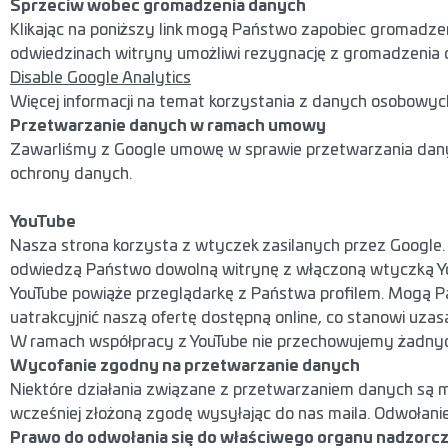
Sprzeciw wobec gromadzenia danych
Klikając na poniższy link mogą Państwo zapobiec gromadzeni
odwiedzinach witryny umożliwi rezygnację z gromadzenia 
Disable Google Analytics
Więcej informacji na temat korzystania z danych osobowy
Przetwarzanie danych w ramach umowy
Zawarliśmy z Google umowę w sprawie przetwarzania danyc
ochrony danych.
YouTube
Nasza strona korzysta z wtyczek zasilanych przez Google. 
odwiedzą Państwo dowolną witrynę z włączoną wtyczką YouT
YouTube powiąże przeglądarkę z Państwa profilem. Mogą Pa
uatrakcyjnić naszą ofertę dostępną online, co stanowi uzasad
W ramach współpracy z YouTube nie przechowujemy żadny
Wycofanie zgodny na przetwarzanie danych
Niektóre działania związane z przetwarzaniem danych s
wcześniej złożoną zgodę wysyłając do nas maila. Odwołan
Prawo do odwołania się do właściwego organu nadzorc