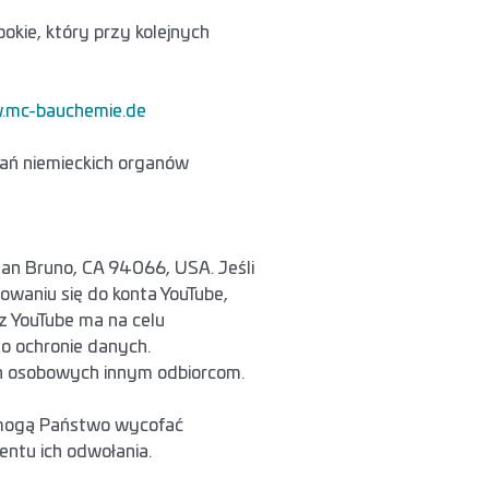
okie, który przy kolejnych
mc-bauchemie.de
ań niemieckich organów
San Bruno, CA 94066, USA. Jeśli
waniu się do konta YouTube,
z YouTube ma na celu
a o ochronie danych.
h osobowych innym odbiorcom.
 mogą Państwo wycofać
ntu ich odwołania.