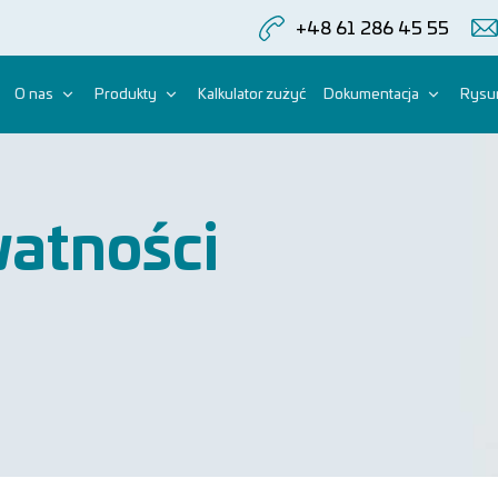
+48 61 286 45 55
O nas
Produkty
Kalkulator zużyć
Dokumentacja
Rysun
watności