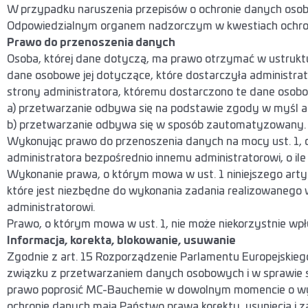
W przypadku naruszenia przepisów o ochronie danych oso
Odpowiedzialnym organem nadzorczym w kwestiach ochron
Prawo do przenoszenia danych
Osoba, której dane dotyczą, ma prawo otrzymać w ustr
dane osobowe jej dotyczące, które dostarczyła administra
strony administratora, któremu dostarczono te dane osobow
a) przetwarzanie odbywa się na podstawie zgody w myśl art. 6 u
b) przetwarzanie odbywa się w sposób zautomatyzowany.
Wykonując prawo do przenoszenia danych na mocy ust. 1, 
administratora bezpośrednio innemu administratorowi, o ile 
Wykonanie prawa, o którym mowa w ust. 1 niniejszego artyk
które jest niezbędne do wykonania zadania realizowanego 
administratorowi.
Prawo, o którym mowa w ust. 1, nie może niekorzystnie wpł
Informacja, korekta, blokowanie, usuwanie
Zgodnie z art. 15 Rozporządzenie Parlamentu Europejskiego
związku z przetwarzaniem danych osobowych i w sprawie
prawo poprosić MC-Bauchemie w dowolnym momencie o wycz
ochronie danych maja Państwo prawa korekty, usunięcia 