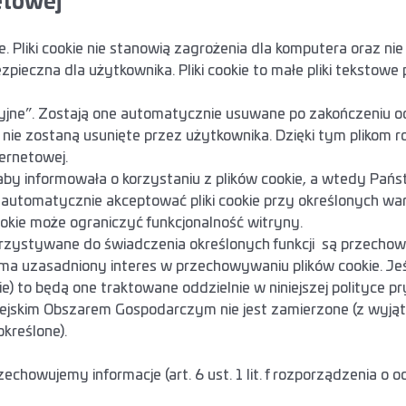
etowej
. Pliki cookie nie stanowią zagrożenia dla komputera oraz nie
bezpieczna dla użytkownika. Pliki cookie to małe pliki tekst
jne”. Zostają one automatycznie usuwane po zakończeniu odwi
nie zostaną usunięte przez użytkownika. Dzięki tym plikom
ernetowej.
by informowała o korzystaniu z plików cookie, a wtedy Pań
 automatycznie akceptować pliki cookie przy określonych wa
okie może ograniczyć funkcjonalność witryny.
orzystywane do świadczenia określonych funkcji są przechowyw
 ma uzasadniony interes w przechowywaniu plików cookie. Jeś
ie) to będą one traktowane oddzielnie w niniejszej polityce p
pejskim Obszarem Gospodarczym nie jest zamierzone (z wyjąt
kreślone).
chowujemy informacje (art. 6 ust. 1 lit. f rozporządzenia o 