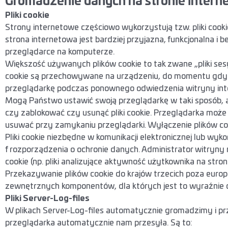
Gromadzenie danych na stronie intern
Pliki cookie
Strony internetowe częściowo wykorzystują tzw. pliki cookie
strona internetowa jest bardziej przyjazna, funkcjonalna i 
przeglądarce na komputerze.
Większość używanych plików cookie to tak zwane „pliki sesy
cookie są przechowywane na urządzeniu, do momentu gdy 
przeglądarkę podczas ponownego odwiedzenia witryny int
Mogą Państwo ustawić swoją przeglądarkę w taki sposób, a
czy zablokować czy usunąć pliki cookie. Przeglądarka może
usuwać przy zamykaniu przeglądarki. Wyłączenie plików co
Pliki cookie niezbędne w komunikacji elektronicznej lub wyk
f rozporządzenia o ochronie danych. Administrator witryny
cookie (np. pliki analizujące aktywność użytkownika na stron
Przekazywanie plików cookie do krajów trzecich poza euro
zewnętrznych komponentów, dla których jest to wyraźnie o
Pliki Server-Log-files
W plikach Server-Log-files automatycznie gromadzimy i prze
przeglądarka automatycznie nam przesyła. Są to: