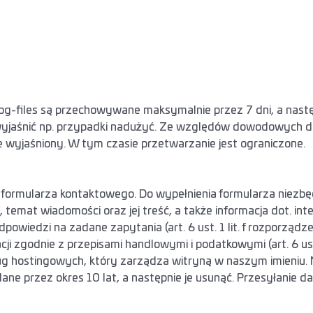
r-Log-files są przechowywane maksymalnie przez 7 dni, a nas
aśnić np. przypadki nadużyć. Ze względów dowodowych dan
 wyjaśniony. W tym czasie przetwarzanie jest ograniczone.
formularza kontaktowego. Do wypełnienia formularza niezbę
 temat wiadomości oraz jej treść, a także informacja dot. in
iedzi na zadane zapytania (art. 6 ust. 1 lit. f rozporządze
zgodnie z przepisami handlowymi i podatkowymi (art. 6 ust. 
g hostingowych, który zarządza witryną w naszym imieniu. 
 przez okres 10 lat, a następnie je usunąć. Przesyłanie da