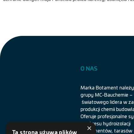
O NAS
Marka Botament należy
grupy MC-Bauchemie –
światowego lidera w za
produkcji chemii budowla
Oferuje profesjonalne 
z zakresu hydroizolacji
×
fundamentów, tarasów
Ta strona używa plików