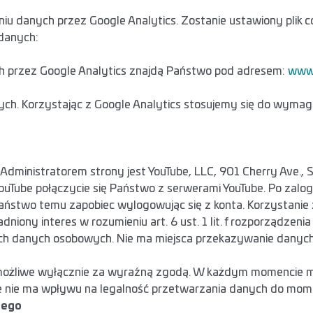
u danych przez Google Analytics. Zostanie ustawiony plik co
danych:
ch przez Google Analytics znajdą Państwo pod adresem:
www.
h. Korzystając z Google Analytics stosujemy się do wymag
Administratorem strony jest YouTube, LLC, 901 Cherry Ave., 
ube połączycie się Państwo z serwerami YouTube. Po zalogo
ństwo temu zapobiec wylogowując się z konta. Korzystanie 
niony interes w rozumieniu art. 6 ust. 1 lit. f rozporządzeni
ch danych osobowych. Nie ma miejsca przekazywanie danyc
ą możliwe wyłącznie za wyraźną zgodą. W każdym momencie
ie nie ma wpływu na legalność przetwarzania danych do mome
zego