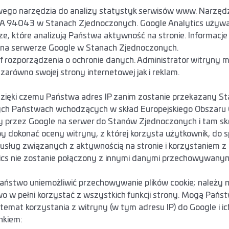
owego narzędzia do analizy statystyk serwisów www. Narzędz
A 94043 w Stanach Zjednoczonych. Google Analytics używa pl
 które analizują Państwa aktywność na stronie. Informacje 
e na serwerze Google w Stanach Zjednoczonych.
t. f rozporządzenia o ochronie danych. Administrator witryny
arówno swojej strony internetowej jak i reklam.
 dzięki czemu Państwa adres IP zanim zostanie przekazany 
innych Państwach wchodzących w skład Europejskiego Obszaru
y przez Google na serwer do Stanów Zjednoczonych i tam skr
by dokonać oceny witryny, z której korzysta użytkownik, do 
 usług związanych z aktywnością na stronie i korzystaniem z i
ics nie zostanie połączony z innymi danymi przechowywanym
ństwo uniemożliwić przechowywanie plików cookie; należy 
o w pełni korzystać z wszystkich funkcji strony. Mogą Pańs
emat korzystania z witryny (w tym adresu IP) do Google i i
inkiem: