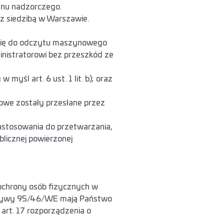
anu nadzorczego.
 siedzibą w Warszawie.
się do odczytu maszynowego
inistratorowi bez przeszkód ze
 myśl art. 6 ust. 1 lit. b); oraz
owe zostały przesłane przez
zastosowania do przetwarzania,
licznej powierzonej
 ochrony osób fizycznych w
ektywy 95/46/WE mają Państwo
rt. 17 rozporządzenia o