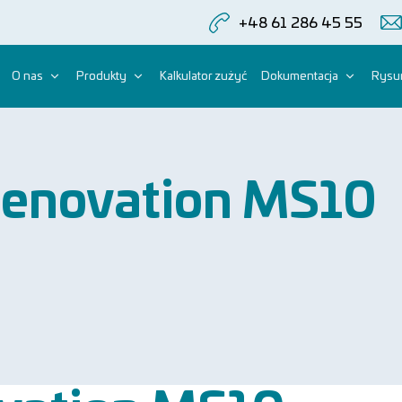
+48 61 286 45 55
O nas
Produkty
Kalkulator zużyć
Dokumentacja
Rysun
enovation MS10