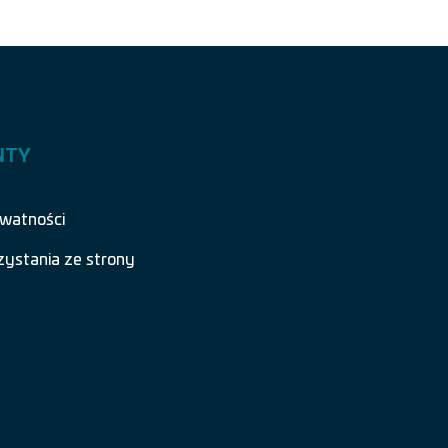
NTY
ywatności
zystania ze strony