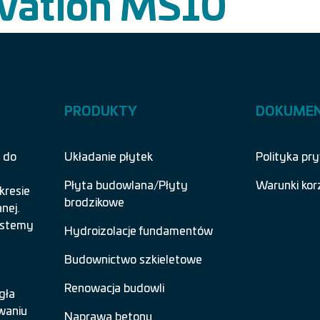
vation MS10
PRODUKTY
DOKUME
 do
Układanie płytek
Polityka pr
Płyta budowlana/Płyty
Warunki kor
kresie
brodzikowe
nej.
systemy
Hydroizolacje fundamentów
Budownictwo szkieletowe
Renowacja budowli
gła
waniu
Naprawa betonu