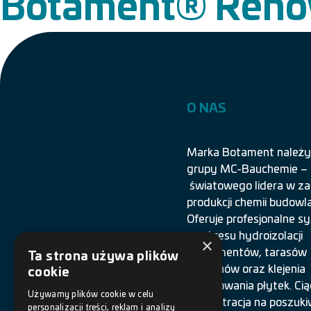
Botament® Reno
O NAS
Marka Botament należy
grupy MC-Bauchemie –
światowego lidera w za
produkcji chemii budowla
Oferuje profesjonalne 
z zakresu hydroizolacji
×
fundamentów, tarasów
Ta strona używa plików
i balkonów oraz klejenia
cookie
i spoinowania płytek. Cią
Używamy plików cookie w celu
koncentracja na poszuki
personalizacji treści, reklam i analizy