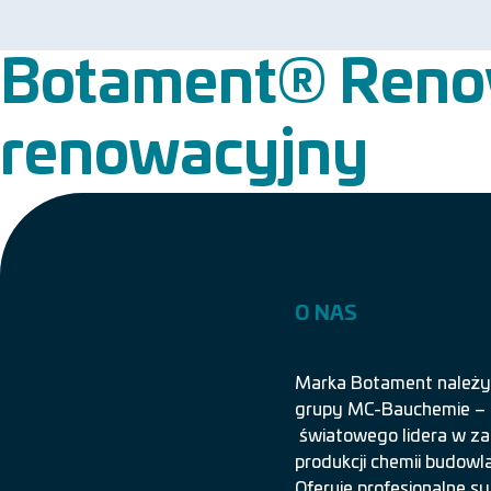
Botament® Renova
renowacyjny
O NAS
Marka Botament należy
grupy MC-Bauchemie –
światowego lidera w za
produkcji chemii budowla
Oferuje profesjonalne 