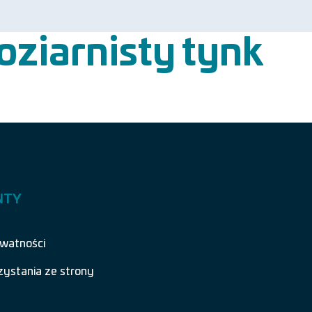
ziarnisty tynk
NTY
ywatności
zystania ze strony