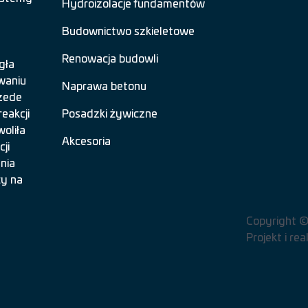
Hydroizolacje fundamentów
Budownictwo szkieletowe
Renowacja budowli
gła
waniu
Naprawa betonu
zede
eakcji
Posadzki żywiczne
oliła
Akcesoria
ji
nia
cy na
Copyright 
Projekt i re