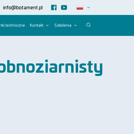
info@botament.pl
ki techniczne
Kontakt
Szkolenia
obnoziarnisty