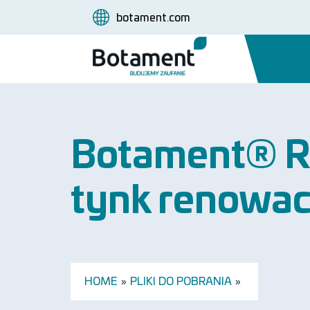
botament.com
Botament® Re
tynk renowa
HOME
»
PLIKI DO POBRANIA
»