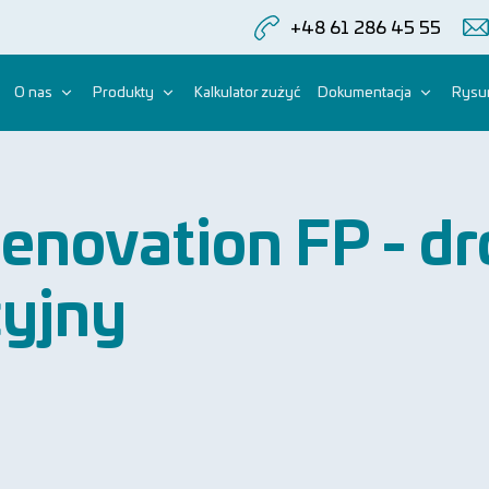
+48 61 286 45 55
O nas
Produkty
Kalkulator zużyć
Dokumentacja
Rysun
novation FP - dr
cyjny