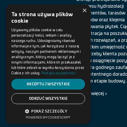
z zakresu hydroizolacji
×
fundamentów, tarasów
Ta strona używa plików
i balkonów oraz klejenia
cookie
i spoinowania płytek. Cią
Używamy plików cookie w celu
koncentracja na poszuki
personalizacji treści, reklam i analizy
nowych rozwiązań, a pr
naszego ruchu. Udostępniamy również
informacje o tym, jak korzystasz z naszej
wszystkim umiejętność r
witryny, naszym partnerom reklamowym i
na potrzeby klienta pozw
analitycznym, którzy mogą łączyć je z
nam na osiągnięcie pozyc
innymi informacjami, które im przekazałeś
partnera godnego zaufa
lub które zebrali w wyniku korzystania przez
Ciebie z ich usług.
Polityka prywatności
i kompetentnego dorad
każdym etapie budowy.
AKCEPTUJ WSZYSTKIE
Czytaj więcej
ODRZUĆ WSZYSTKIE
POKAŻ SZCZEGÓŁY
POWERED BY COOKIESCRIPT