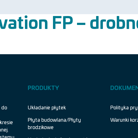
tion FP – drobno
PRODUKTY
DOKUME
 do
Układanie płytek
Polityka pr
Płyta budowlana/Płyty
Warunki kor
kresie
brodzikowe
nej.
systemy