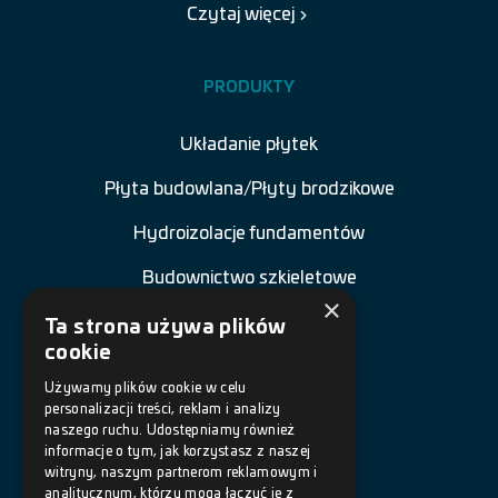
Czytaj więcej
PRODUKTY
Układanie płytek
Płyta budowlana/Płyty brodzikowe
Hydroizolacje fundamentów
Budownictwo szkieletowe
×
Renowacja budowli
Ta strona używa plików
cookie
Naprawa betonu
Używamy plików cookie w celu
personalizacji treści, reklam i analizy
Posadzki żywiczne
naszego ruchu. Udostępniamy również
informacje o tym, jak korzystasz z naszej
Akcesoria
witryny, naszym partnerom reklamowym i
analitycznym, którzy mogą łączyć je z