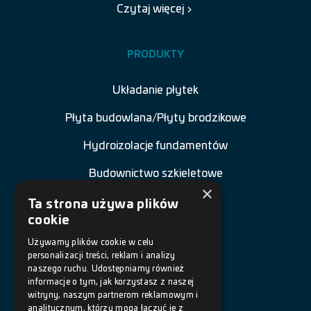
Czytaj więcej
PRODUKTY
Układanie płytek
Płyta budowlana/Płyty brodzikowe
Hydroizolacje fundamentów
Budownictwo szkieletowe
×
Renowacja budowli
Ta strona używa plików
cookie
Naprawa betonu
Używamy plików cookie w celu
personalizacji treści, reklam i analizy
Posadzki żywiczne
naszego ruchu. Udostępniamy również
informacje o tym, jak korzystasz z naszej
Akcesoria
witryny, naszym partnerom reklamowym i
analitycznym, którzy mogą łączyć je z