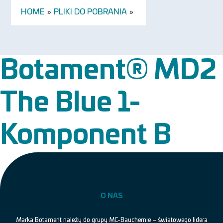
HOME
»
PLIKI DO POBRANIA
»
Botament® MD2
The Blue 1-
Komponent B
O NAS
Marka Botament należy do grupy MC-Bauchemie – światowego lidera