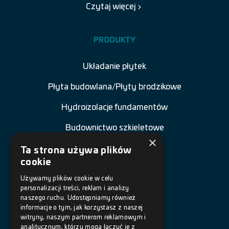
Czytaj więcej
PRODUKTY
Układanie płytek
Płyta budowlana/Płyty brodzikowe
Hydroizolacje fundamentów
Budownictwo szkieletowe
×
Renowacja budowli
Ta strona używa plików
cookie
Naprawa betonu
Używamy plików cookie w celu
personalizacji treści, reklam i analizy
Posadzki żywiczne
naszego ruchu. Udostępniamy również
informacje o tym, jak korzystasz z naszej
Akcesoria
witryny, naszym partnerom reklamowym i
analitycznym, którzy mogą łączyć je z