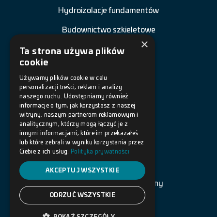
Hydroizolacje fundamentów
Budownictwo szkieletowe
×
Renowacja budowli
Ta strona używa plików
cookie
Naprawa betonu
Używamy plików cookie w celu
personalizacji treści, reklam i analizy
Posadzki żywiczne
naszego ruchu. Udostępniamy również
informacje o tym, jak korzystasz z naszej
Akcesoria
witryny, naszym partnerom reklamowym i
analitycznym, którzy mogą łączyć je z
innymi informacjami, które im przekazałeś
DOKUMENTY
lub które zebrali w wyniku korzystania przez
Ciebie z ich usług.
Polityka prywatności
Polityka prywatności
AKCEPTUJ WSZYSTKIE
Warunki korzystania ze strony
ODRZUĆ WSZYSTKIE
Copyright © 2022 BOTAMENT.