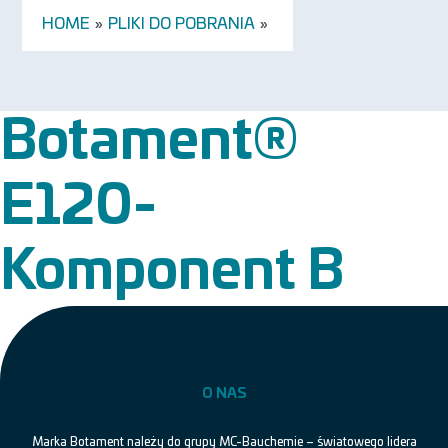
HOME
»
PLIKI DO POBRANIA
»
Botament®
E120-
Komponent B
O NAS
Marka Botament należy do grupy MC-Bauchemie – światowego lidera