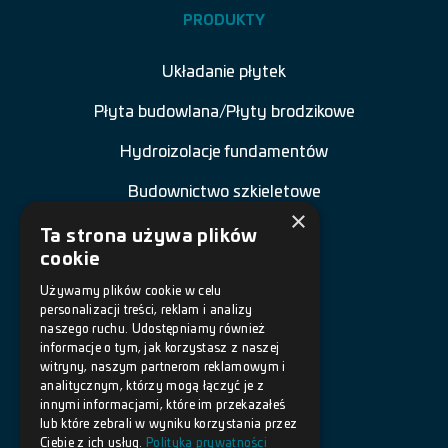
PRODUKTY
Układanie płytek
Płyta budowlana/Płyty brodzikowe
Hydroizolacje fundamentów
Budownictwo szkieletowe
×
Renowacja budowli
Ta strona używa plików
cookie
Naprawa betonu
Używamy plików cookie w celu
personalizacji treści, reklam i analizy
Posadzki żywiczne
naszego ruchu. Udostępniamy również
informacje o tym, jak korzystasz z naszej
Akcesoria
witryny, naszym partnerom reklamowym i
analitycznym, którzy mogą łączyć je z
innymi informacjami, które im przekazałeś
DOKUMENTY
lub które zebrali w wyniku korzystania przez
Ciebie z ich usług.
Polityka prywatności