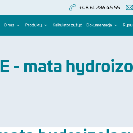
+48 61 286 45 55
O nas
Produkty
Kalkulator zużyć
Dokumentacja
Rysun
 - mata hydroizo