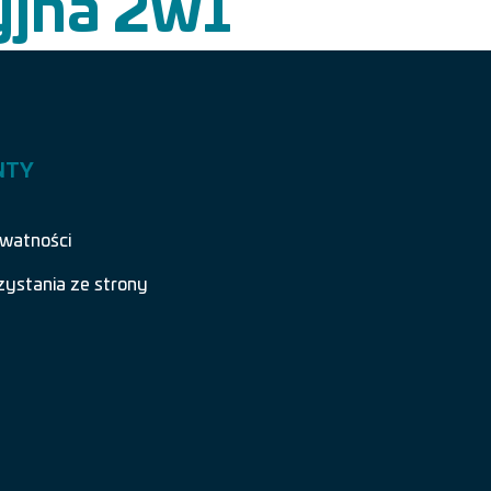
yjna 2w1
NTY
ywatności
zystania ze strony