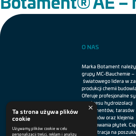
Botament® AE – 
O NAS
Marka Botament należy
grupy MC-Bauchemie –
światowego lidera w za
produkcji chemii budowla
Oferuje profesjonalne 
z zakresu hydroizolacji
×
fundamentów, tarasów
Ta strona używa plików
i balkonów oraz klejenia
cookie
i spoinowania płytek. Cią
Używamy plików cookie w celu
koncentracja na poszuki
personalizacji treści, reklam i analizy