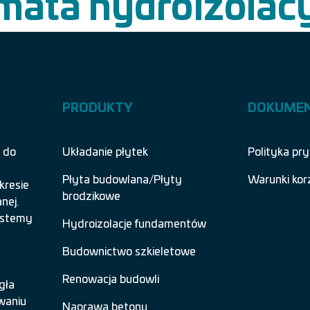
mata hydroizolac
PRODUKTY
DOKUME
 do
Układanie płytek
Polityka pr
Płyta budowlana/Płyty
Warunki kor
kresie
brodzikowe
nej.
systemy
Hydroizolacje fundamentów
Budownictwo szkieletowe
Renowacja budowli
gła
waniu
Naprawa betonu