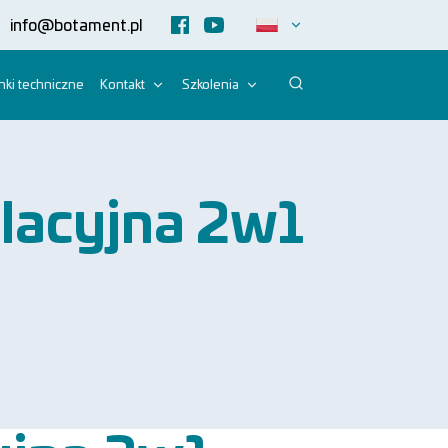
info@botament.pl
ki techniczne
Kontakt
Szkolenia
lacyjna 2w1