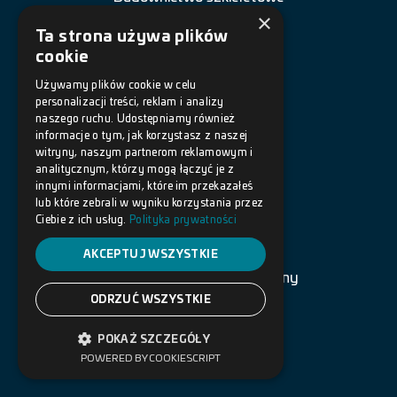
×
Renowacja budowli
Ta strona używa plików
cookie
Naprawa betonu
Używamy plików cookie w celu
personalizacji treści, reklam i analizy
Posadzki żywiczne
naszego ruchu. Udostępniamy również
informacje o tym, jak korzystasz z naszej
Akcesoria
witryny, naszym partnerom reklamowym i
analitycznym, którzy mogą łączyć je z
innymi informacjami, które im przekazałeś
DOKUMENTY
lub które zebrali w wyniku korzystania przez
Ciebie z ich usług.
Polityka prywatności
Polityka prywatności
AKCEPTUJ WSZYSTKIE
Warunki korzystania ze strony
ODRZUĆ WSZYSTKIE
Copyright © 2022 BOTAMENT.
POKAŻ SZCZEGÓŁY
Projekt i realizacja: Globe Group
POWERED BY COOKIESCRIPT