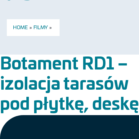
HOME
»
FILMY
»
Botament RD1 –
izolacja tarasów
pod płytkę, deskę