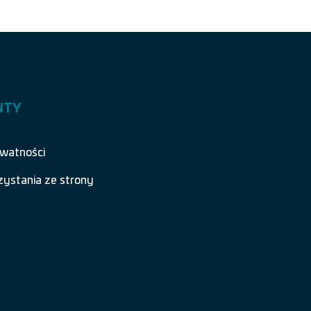
NTY
ywatności
zystania ze strony