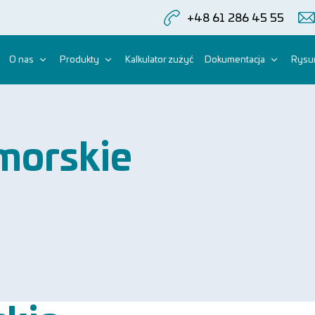
+48 61 286 45 55
O nas
Produkty
Kalkulator zużyć
Dokumentacja
Rysun
morskie