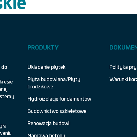
kie
PRODUKTY
DOKUME
 do
Układanie płytek
Polityka pr
Płyta budowlana/Płyty
Warunki kor
kresie
brodzikowe
nej.
systemy
Hydroizolacje fundamentów
Budownictwo szkieletowe
Renowacja budowli
gła
waniu
Naprawa betonu