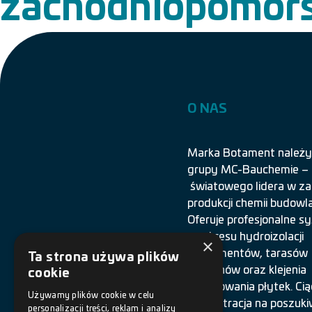
zachodniopomors
O NAS
Marka Botament należy
grupy MC-Bauchemie –
światowego lidera w za
produkcji chemii budowla
Oferuje profesjonalne 
z zakresu hydroizolacji
×
fundamentów, tarasów
Ta strona używa plików
i balkonów oraz klejenia
cookie
i spoinowania płytek. Cią
Używamy plików cookie w celu
koncentracja na poszuki
personalizacji treści, reklam i analizy