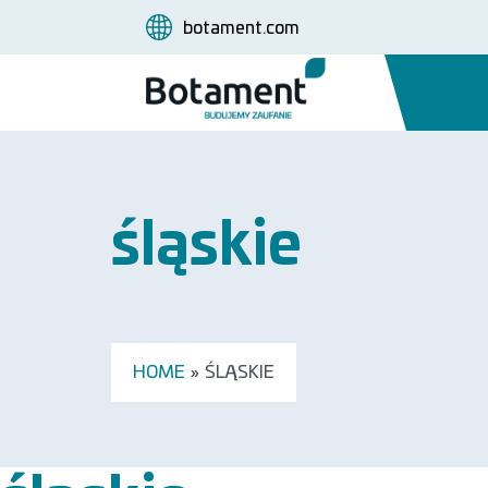
botament.com
śląskie
HOME
»
ŚLĄSKIE