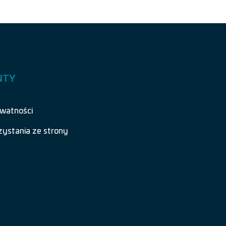
NTY
ywatności
zystania ze strony