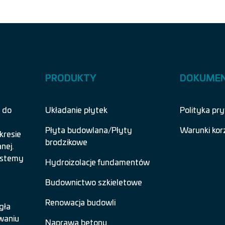
PRODUKTY
DOKUME
 do
Układanie płytek
Polityka pr
Płyta budowlana/Płyty
Warunki kor
kresie
brodzikowe
nej.
systemy
Hydroizolacje fundamentów
Budownictwo szkieletowe
Renowacja budowli
gła
waniu
Naprawa betonu