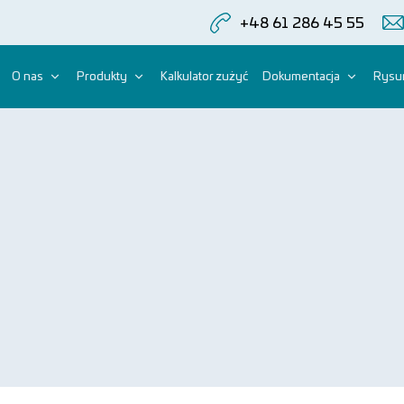
+48 61 286 45 55
O nas
Produkty
Kalkulator zużyć
Dokumentacja
Rysun