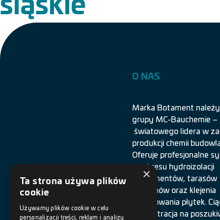
śląskie
O NAS
Marka Botament należy
grupy MC-Bauchemie –
światowego lidera w za
produkcji chemii budowla
Oferuje profesjonalne 
z zakresu hydroizolacji
×
fundamentów, tarasów
Ta strona używa plików
i balkonów oraz klejenia
cookie
i spoinowania płytek. Cią
Używamy plików cookie w celu
koncentracja na poszuki
personalizacji treści, reklam i analizy